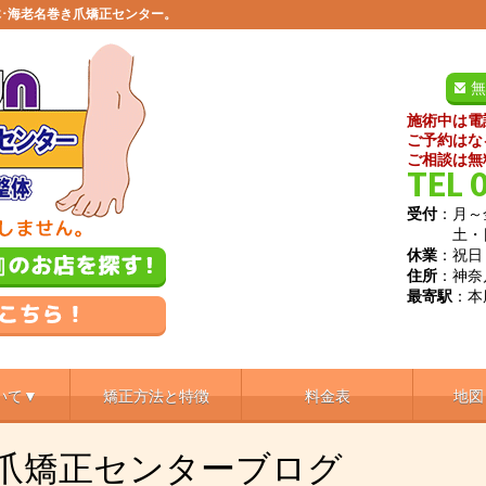
･海老名巻き爪矯正センター。
無
施術中は電
ご予約はな
ご相談は無
TEL 
受付
：月～金
土・日／9
休業
：祝日
住所
：神奈
最寄駅
：本
いて▼
矯正方法と特徴
料金表
地図
き爪矯正センターブログ