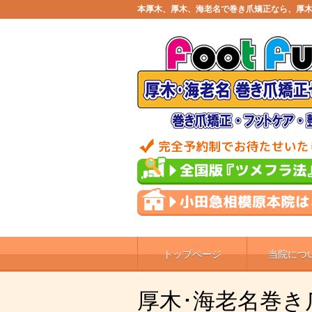
本厚木、厚木、海老名で巻き爪矯正なら、厚木
トップページ
当院につ
厚木･海老名巻