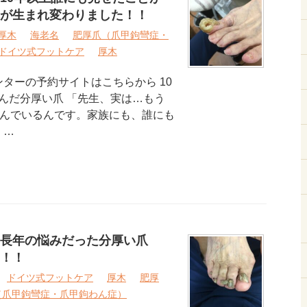
が生まれ変わりました！！
厚木
海老名
肥厚爪（爪甲鉤彎症・
ドイツ式フットケア
厚木
ターの予約サイトはこちらから 10
んだ分厚い爪 「先生、実は…もう
悩んでいるんです。家族にも、誰にも
 …
長年の悩みだった分厚い爪
！！
ドイツ式フットケア
厚木
肥厚
（爪甲鉤彎症・爪甲鉤わん症）