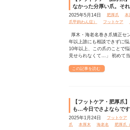
なかった分厚い爪。それ
2025年5月14日
肥厚爪
本
爪甲鉤わん症）
フットケア
厚木・海老名巻き爪矯正セン
年以上誰にも相談できずに悩
10年以上、この爪のことで
見せられなくて…」 初めて当
この記事を読む
【フットケア・肥厚爪】
も…今日でさよならです
2025年1月24日
フットケア
爪
本厚木
海老名
肥厚爪