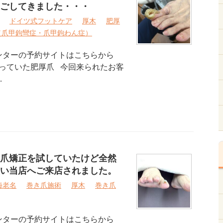
ごしてきました・・・
ドイツ式フットケア
厚木
肥厚
（爪甲鉤彎症・爪甲鉤わん症）
ンターの予約サイトはこちらから
っていた肥厚爪 今回来られたお客
…
爪矯正を試していたけど全然
い当店へご来店されました。
海老名
巻き爪施術
厚木
巻き爪
ンターの予約サイトはこちらから