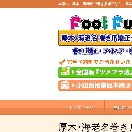
本厚木、厚木、海老名で巻き爪矯正なら、厚木
トップページ
当院につ
厚木･海老名巻