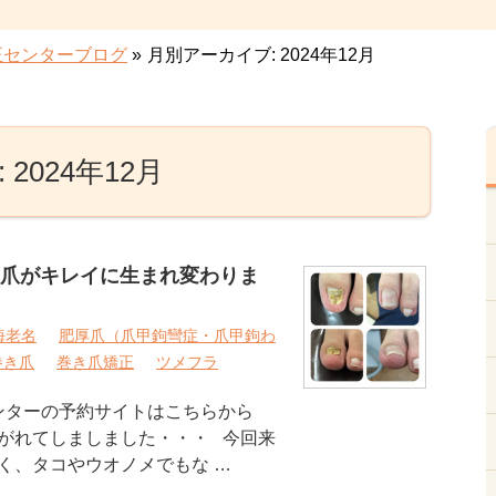
正センターブログ
»
月別アーカイブ: 2024年12月
2024年12月
爪がキレイに生まれ変わりま
海老名
肥厚爪（爪甲鉤彎症・爪甲鉤わ
巻き爪
巻き爪矯正
ツメフラ
ンターの予約サイトはこちらから
がれてしましました・・・ 今回来
く、タコやウオノメでもな …