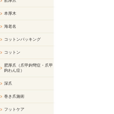
肥厚爪
本厚木
海老名
コットンパッキング
コットン
肥厚爪（爪甲鉤彎症・爪甲
鉤わん症）
深爪
巻き爪施術
フットケア