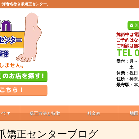
･海老名巻き爪矯正センター。
無
施術中は電
ご予約はな
ご相談は無
TEL 
受付
：月～金
土・日／9
休業
：祝日
住所
：神奈
最寄駅
：本
いて▼
矯正方法と特徴
料金表
地図
き爪矯正センターブログ