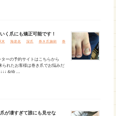
いく爪にも矯正可能です！
厚木
海老名
深爪
巻き爪施術
巻
ンターの予約サイトはこちらから
来られたお客様は巻き爪でお悩みだ
↓↓ &nb …
爪が凄すぎて誰にも見せな