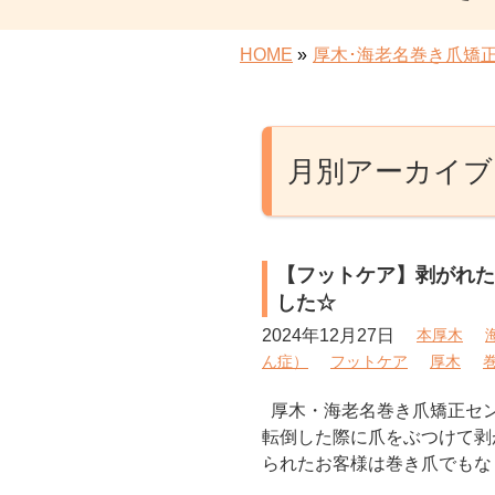
HOME
»
厚木･海老名巻き爪矯
月別アーカイブ: 
【フットケア】剥がれた
した☆
2024年12月27日
本厚木
ん症）
フットケア
厚木
厚木・海老名巻き爪矯正セ
転倒した際に爪をぶつけて剥
られたお客様は巻き爪でもな