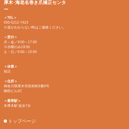
厚木･海老名巻き爪矯正センタ
ー
＜TEL＞
050-5212-7423
※道がわからない時はご連絡ください。
＜受付＞
月～金／9:00～17:00
※水曜のみ19:00
土・日／9:00～15:00
＜休業＞
祝日
＜住所＞
神奈川県厚木市田村町8番8号
柳田ビル2C
＜最寄駅＞
本厚木駅 徒歩7分
トップページ