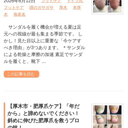
2026年6月12日
フットケア
ドイツ式
フットケア
踵のガサガサ
厚木
本厚
木
海老名
サンダルを履く機会が増える夏は足
元への視線が最も集まる季節です。 し
かし！見た目以上に重要な「今ケアす
べき理由」が3つあります。 ＊サンダル
による乾燥と摩擦の加速 素足でサンダ
ルを履くと、靴下 …
この記事を読む
【厚木市・肥厚爪ケア】「年だ
から」と諦めないでください！
斜めに伸びた肥厚爪を救うプロ
の技！