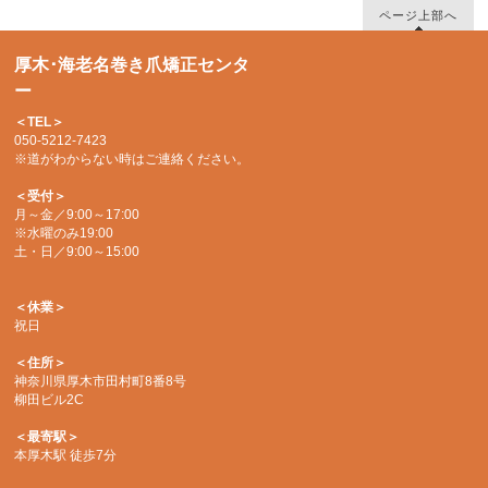
ページ上部へ
厚木･海老名巻き爪矯正センタ
ー
＜TEL＞
050-5212-7423
※道がわからない時はご連絡ください。
＜受付＞
月～金／9:00～17:00
※水曜のみ19:00
土・日／9:00～15:00
＜休業＞
祝日
＜住所＞
神奈川県厚木市田村町8番8号
柳田ビル2C
＜最寄駅＞
本厚木駅 徒歩7分