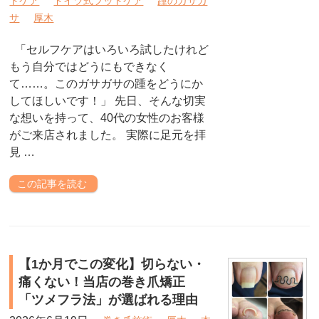
トケア
ドイツ式フットケア
踵のガサガ
サ
厚木
「セルフケアはいろいろ試したけれど
もう自分ではどうにもできなく
て……。このガサガサの踵をどうにか
してほしいです！」 先日、そんな切実
な想いを持って、40代の女性のお客様
がご来店されました。 実際に足元を拝
見 …
この記事を読む
【1か月でこの変化】切らない・
痛くない！当店の巻き爪矯正
「ツメフラ法」が選ばれる理由