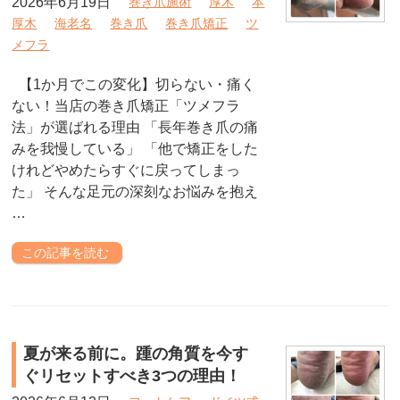
2026年6月19日
巻き爪施術
厚木
本
厚木
海老名
巻き爪
巻き爪矯正
ツ
メフラ
【1か月でこの変化】切らない・痛く
ない！当店の巻き爪矯正「ツメフラ
法」が選ばれる理由 「長年巻き爪の痛
みを我慢している」 「他で矯正をした
けれどやめたらすぐに戻ってしまっ
た」 そんな足元の深刻なお悩みを抱え
…
この記事を読む
夏が来る前に。踵の角質を今す
ぐリセットすべき3つの理由！