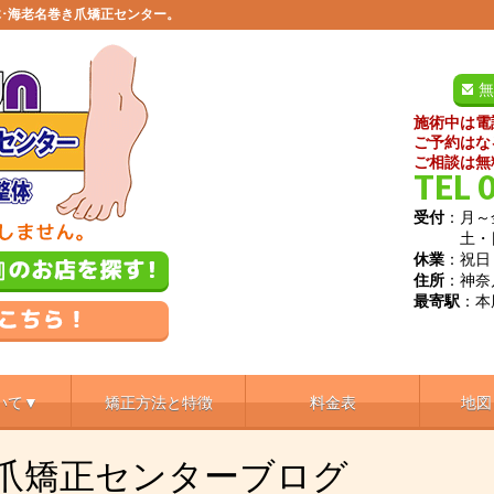
･海老名巻き爪矯正センター。
無
施術中は電
ご予約はな
ご相談は無
TEL 
受付
：月～金
土・日／9
休業
：祝日
住所
：神奈
最寄駅
：本
いて▼
矯正方法と特徴
料金表
地図
き爪矯正センターブログ