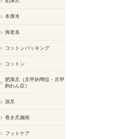
肥厚爪
本厚木
海老名
コットンパッキング
コットン
肥厚爪（爪甲鉤彎症・爪甲
鉤わん症）
深爪
巻き爪施術
フットケア