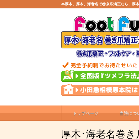
本厚木、厚木、海老名で巻き爪矯正なら、厚木
トップページ
当院につ
厚木･海老名巻