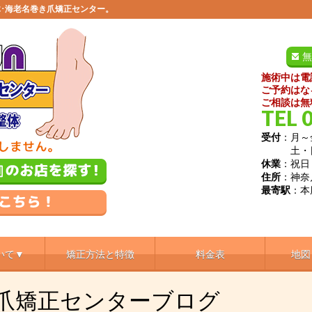
･海老名巻き爪矯正センター。
無
施術中は電
ご予約はな
ご相談は無
TEL 
受付
：月～金
土・日／9
休業
：祝日
住所
：神奈
最寄駅
：本
いて▼
矯正方法と特徴
料金表
地図
き爪矯正センターブログ