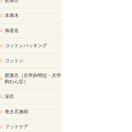
肥厚爪
本厚木
海老名
コットンパッキング
コットン
肥厚爪（爪甲鉤彎症・爪甲
鉤わん症）
深爪
巻き爪施術
フットケア