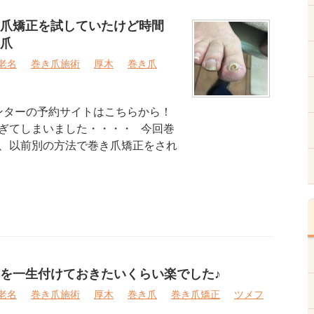
爪矯正を試していたけど時間
爪
老名
巻き爪施術
厚木
巻き爪
ンターの予約サイトはこちらから！
ぎてしまいました・・・・ 今回巻
、以前別の方法で巻き爪矯正をされ
を一生付けておきたいくらい楽でした♪
老名
巻き爪施術
厚木
巻き爪
巻き爪矯正
ツメフ