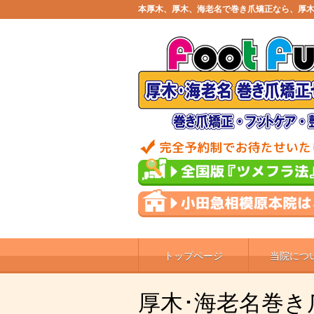
本厚木、厚木、海老名で巻き爪矯正なら、厚木
トップページ
当院につ
厚木･海老名巻