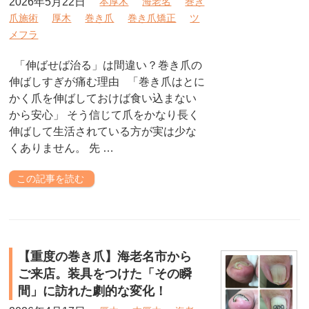
2026年5月22日
本厚木
海老名
巻き
爪施術
厚木
巻き爪
巻き爪矯正
ツ
メフラ
「伸ばせば治る」は間違い？巻き爪の
伸ばしすぎが痛む理由 「巻き爪はとに
かく爪を伸ばしておけば食い込まない
から安心」 そう信じて爪をかなり長く
伸ばして生活されている方が実は少な
くありません。 先 …
この記事を読む
【重度の巻き爪】海老名市から
ご来店。装具をつけた「その瞬
間」に訪れた劇的な変化！