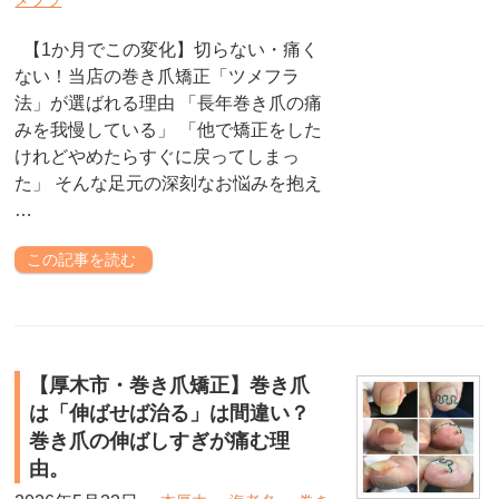
メフラ
【1か月でこの変化】切らない・痛く
ない！当店の巻き爪矯正「ツメフラ
法」が選ばれる理由 「長年巻き爪の痛
みを我慢している」 「他で矯正をした
けれどやめたらすぐに戻ってしまっ
た」 そんな足元の深刻なお悩みを抱え
…
この記事を読む
【厚木市・巻き爪矯正】巻き爪
は「伸ばせば治る」は間違い？
巻き爪の伸ばしすぎが痛む理
由。