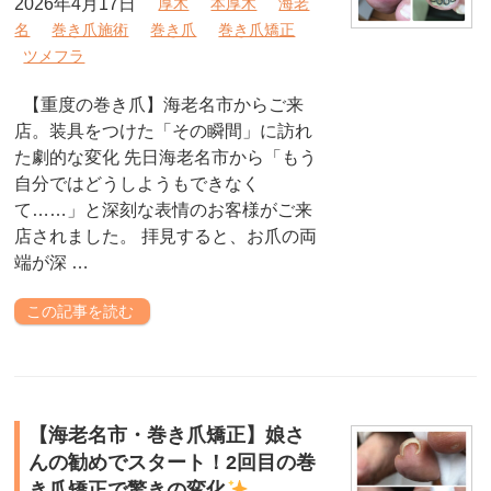
2026年4月17日
厚木
本厚木
海老
名
巻き爪施術
巻き爪
巻き爪矯正
ツメフラ
【重度の巻き爪】海老名市からご来
店。装具をつけた「その瞬間」に訪れ
た劇的な変化 先日海老名市から「もう
自分ではどうしようもできなく
て……」と深刻な表情のお客様がご来
店されました。 拝見すると、お爪の両
端が深 …
この記事を読む
【海老名市・巻き爪矯正】娘さ
んの勧めでスタート！2回目の巻
き爪矯正で驚きの変化