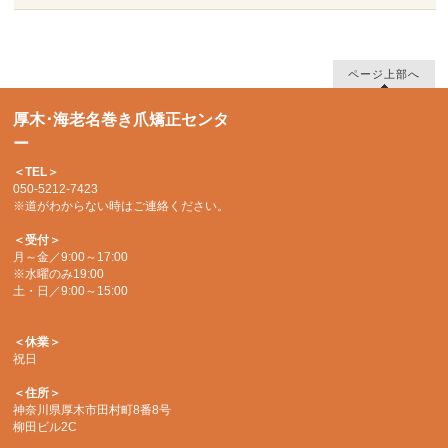
ページ上部へ
厚木･海老名巻き爪矯正センタ
ー
＜TEL＞
050-5212-7423
※道がわからない時はご連絡ください。
＜受付＞
月～金／9:00～17:00
※水曜のみ19:00
土・日／9:00～15:00
＜休業＞
祝日
＜住所＞
神奈川県厚木市田村町8番8号
柳田ビル2C