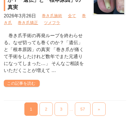
か？「遺伝」と「根本原因」の
真実
2026年3月26日
巻き爪施術
全て
巻
き爪
巻き爪矯正
ツメフラ
巻き爪手術の再発ループを終わらせ
る。なぜ切っても巻くのか？「遺伝」
と「根本原因」の真実 「巻き爪が痛く
て手術をしたけれど数年でまた元通り
になってしまった…」 そんなご相談を
いただくことが増えて …
この記事を読む
1
2
3
…
57
»