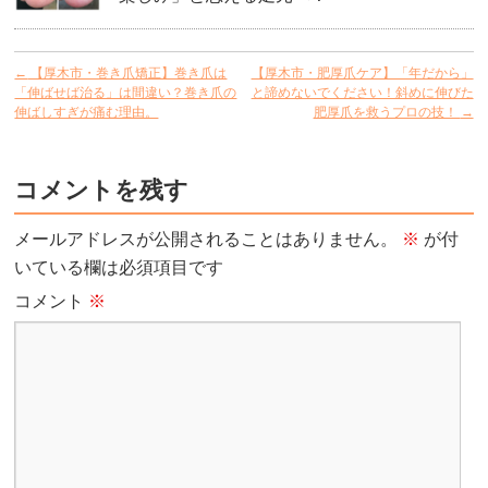
←
【厚木市・巻き爪矯正】巻き爪は
【厚木市・肥厚爪ケア】「年だから」
「伸ばせば治る」は間違い？巻き爪の
と諦めないでください！斜めに伸びた
伸ばしすぎが痛む理由。
肥厚爪を救うプロの技！
→
コメントを残す
メールアドレスが公開されることはありません。
※
が付
いている欄は必須項目です
コメント
※