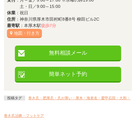
土・日／9:00～15:00
休業
：祝日
住所
：神奈川県厚木市田村町8番8号 柳田ビル2C
最寄駅
：本厚木駅
徒歩7分
地図・行き方
無料相談メール
簡単ネット予約
投稿タグ
巻き爪・肥厚爪・爪が厚い・厚木・海老名・愛甲石田・大和・
巻き爪治療・フットケア