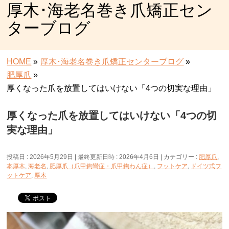
厚木･海老名巻き爪矯正セン
ターブログ
HOME
»
厚木･海老名巻き爪矯正センターブログ
»
肥厚爪
»
厚くなった爪を放置してはいけない「4つの切実な理由」
厚くなった爪を放置してはいけない「4つの切
実な理由」
投稿日 : 2026年5月29日
最終更新日時 : 2026年4月6日
カテゴリー :
肥厚爪
,
本厚木
,
海老名
,
肥厚爪（爪甲鉤彎症・爪甲鉤わん症）
,
フットケア
,
ドイツ式フ
ットケア
,
厚木