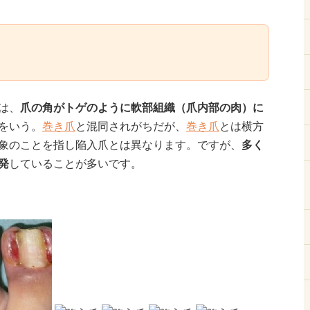
は、
爪の角がトゲのように軟部組織（爪内部の肉）に
をいう。
巻き爪
と混同されがちだが、
巻き爪
とは横方
象のことを指し陥入爪とは異なります。ですが、
多く
発
していることが多いです。