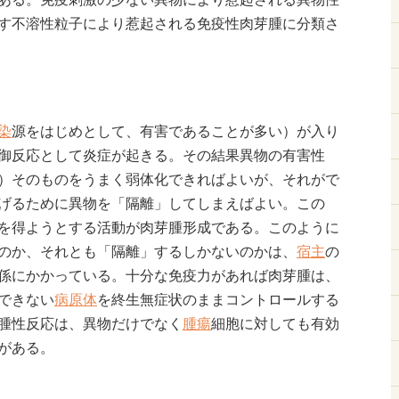
す不溶性粒子により惹起される免疫性肉芽腫に分類さ
染
源をはじめとして、有害であることが多い）が入り
御反応として炎症が起きる。その結果異物の有害性
）そのものをうまく弱体化できればよいが、それがで
げるために異物を「隔離」してしまえばよい。この
を得ようとする活動が肉芽腫形成である。このように
のか、それとも「隔離」するしかないのかは、
宿主
の
係にかかっている。十分な免疫力があれば肉芽腫は、
できない
病原体
を終生無症状のままコントロールする
腫性反応は、異物だけでなく
腫瘍
細胞に対しても有効
がある。