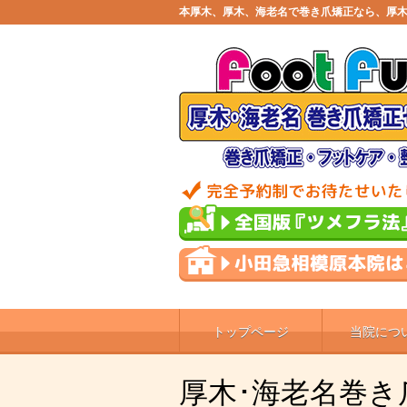
本厚木、厚木、海老名で巻き爪矯正なら、厚木
トップページ
当院につ
厚木･海老名巻