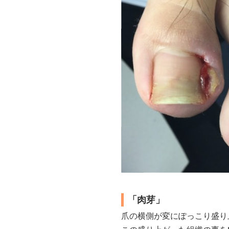
「肉芽」
爪の横側が変にぽっこり盛り