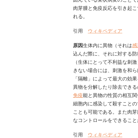
肉芽腫と免疫反応を引き起こ
れる。
引用
ウィキペディア
原因
生体内に異物（それは
感
込んだ際に、それに対する防
（生体にとって不利益な刺激
きない場合には、刺激を和ら
「隔離」によって最大の効果
異物を分解したり除去できる
免疫
能と異物の性質の相互関
細胞内に感染して殺すことの
ことも可能である。また肉芽
なコントロールをできること
引用
ウィキペディア