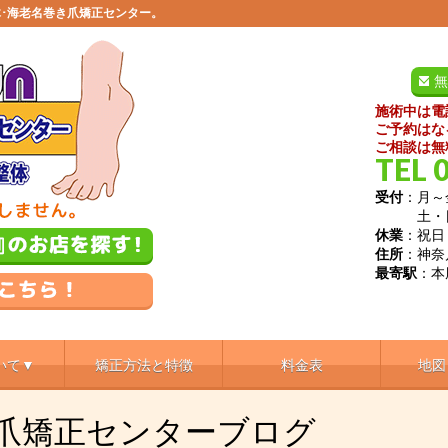
･海老名巻き爪矯正センター。
無
施術中は電
ご予約はな
ご相談は無
TEL 
受付
：月～金
土・日／9
休業
：祝日
住所
：神奈
最寄駅
：本
いて▼
矯正方法と特徴
料金表
地図
き爪矯正センターブログ