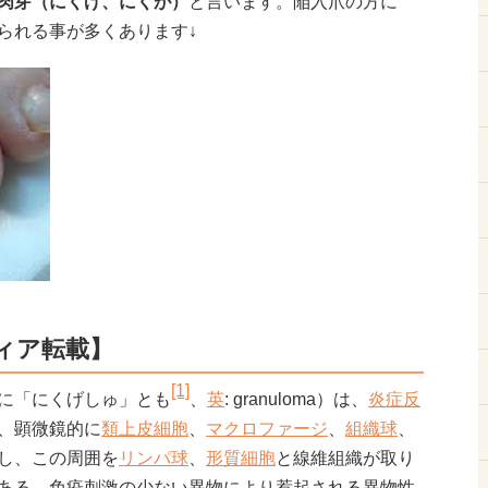
肉芽（にくげ、にくが）
と言います。陥入爪の方に
られる事が多くあります↓
ィア転載】
[1]
に「にくげしゅ」とも
、
英
:
granuloma
）は、
炎症反
、顕微鏡的に
類上皮細胞
、
マクロファージ
、
組織球
、
し、この周囲を
リンパ球
、
形質細胞
と線維組織が取り
ある。免疫刺激の少ない異物により惹起される異物性