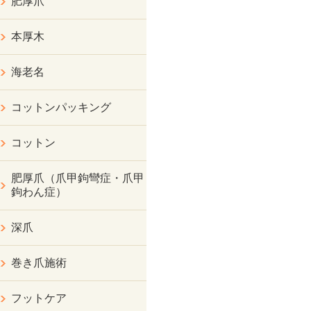
肥厚爪
本厚木
海老名
コットンパッキング
コットン
肥厚爪（爪甲鉤彎症・爪甲
鉤わん症）
深爪
巻き爪施術
フットケア