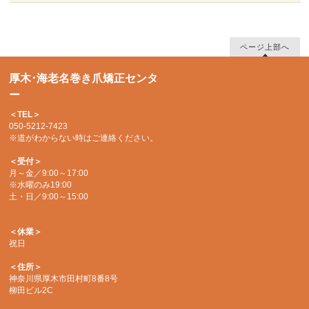
ページ上部へ
厚木･海老名巻き爪矯正センタ
ー
＜TEL＞
050-5212-7423
※道がわからない時はご連絡ください。
＜受付＞
月～金／9:00～17:00
※水曜のみ19:00
土・日／9:00～15:00
＜休業＞
祝日
＜住所＞
神奈川県厚木市田村町8番8号
柳田ビル2C