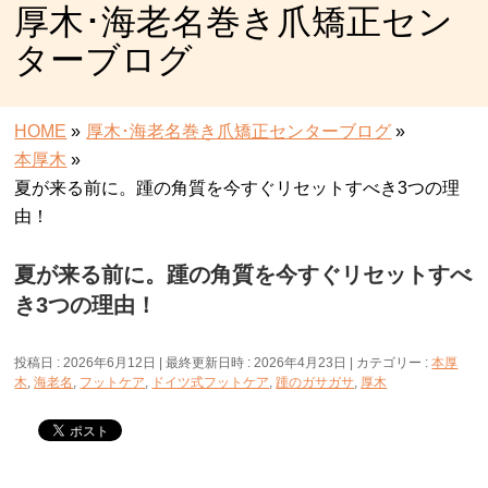
厚木･海老名巻き爪矯正セン
ターブログ
HOME
»
厚木･海老名巻き爪矯正センターブログ
»
本厚木
»
夏が来る前に。踵の角質を今すぐリセットすべき3つの理
由！
夏が来る前に。踵の角質を今すぐリセットすべ
き3つの理由！
投稿日 : 2026年6月12日
最終更新日時 : 2026年4月23日
カテゴリー :
本厚
木
,
海老名
,
フットケア
,
ドイツ式フットケア
,
踵のガサガサ
,
厚木