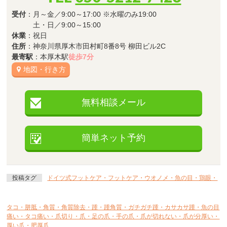
受付
：月～金／9:00～17:00 ※水曜のみ19:00
土・日／9:00～15:00
休業
：祝日
住所
：神奈川県厚木市田村町8番8号 柳田ビル2C
最寄駅
：本厚木駅
徒歩7分
地図・行き方
無料相談メール
簡単ネット予約
投稿タグ
ドイツ式フットケア・フットケア・ウオノメ・魚の目・鶏眼・
タコ・胼胝・角質・角質除去・踵・踵角質・ガチガチ踵・カサカサ踵・魚の目
痛い・タコ痛い・爪切り・爪・足の爪・手の爪・爪が切れない・爪が分厚い・
厚い爪・肥厚爪