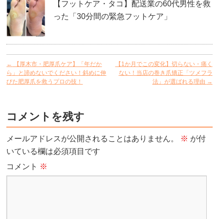
【フットケア・タコ】配送業の60代男性を救
った「30分間の緊急フットケア」
←
【厚木市・肥厚爪ケア】「年だか
【1か月でこの変化】切らない・痛く
ら」と諦めないでください！斜めに伸
ない！当店の巻き爪矯正「ツメフラ
びた肥厚爪を救うプロの技！
法」が選ばれる理由
→
コメントを残す
メールアドレスが公開されることはありません。
※
が付
いている欄は必須項目です
コメント
※