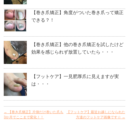
【巻き爪矯正】角度がついた巻き爪って矯正
できる？！
【巻き爪矯正】他の巻き爪矯正を試したけど
効果を感じられず放置していたら・・・
【フットケア】一見肥厚爪に見えますが実
は・・・
←
【巻き爪矯正】片側だけ巻いた爪も
【フットケア】最近お越しになられた
3か月でここまで変化！！
方達のフットケア画像です☆
→