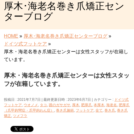
厚木･海老名巻き爪矯正セン
ターブログ
HOME
»
厚木･海老名巻き爪矯正センターブログ
»
ドイツ式フットケア
»
厚木・海老名巻き爪矯正センターは女性スタッフが在籍し
ています。
厚木・海老名巻き爪矯正センターは女性スタッ
フが在籍しています。
投稿日 : 2021年7月7日
最終更新日時 : 2023年6月7日
カテゴリー :
ドイツ式
フットケア
,
ウオノメ
,
タコ
,
踵のガサガサ
,
厚木
,
肥厚爪
,
本厚木
,
海老名
,
肥厚爪
（爪甲鉤彎症・爪甲鉤わん症）
,
巻き爪施術
,
フットケア
,
全て
,
巻き爪
,
巻き爪
矯正
,
ツメフラ