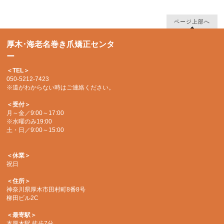
ページ上部へ
厚木･海老名巻き爪矯正センタ
ー
＜TEL＞
050-5212-7423
※道がわからない時はご連絡ください。
＜受付＞
月～金／9:00～17:00
※水曜のみ19:00
土・日／9:00～15:00
＜休業＞
祝日
＜住所＞
神奈川県厚木市田村町8番8号
柳田ビル2C
＜最寄駅＞
本厚木駅 徒歩7分