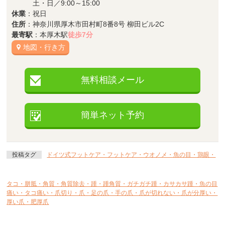
土・日／9:00～15:00
休業
：祝日
住所
：神奈川県厚木市田村町8番8号 柳田ビル2C
最寄駅
：本厚木駅
徒歩7分
地図・行き方
無料相談メール
簡単ネット予約
投稿タグ
ドイツ式フットケア・フットケア・ウオノメ・魚の目・鶏眼・
タコ・胼胝・角質・角質除去・踵・踵角質・ガチガチ踵・カサカサ踵・魚の目
痛い・タコ痛い・爪切り・爪・足の爪・手の爪・爪が切れない・爪が分厚い・
厚い爪・肥厚爪