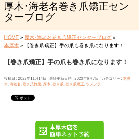
厚木･海老名巻き爪矯正セン
ターブログ
HOME
»
厚木･海老名巻き爪矯正センターブログ
»
本厚木
»
【巻き爪矯正】手の爪も巻き爪になります！
【巻き爪矯正】手の爪も巻き爪になります！
投稿日 : 2022年11月14日
最終更新日時 : 2023年6月7日
カテゴリー :
本厚
木
,
海老名
,
巻き爪施術
,
厚木
,
巻き爪
,
巻き爪矯正
,
ツメフラ