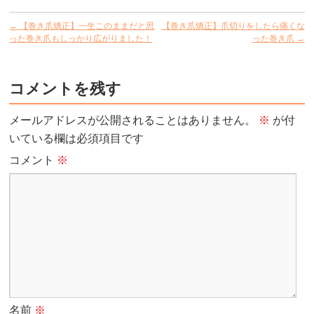
←
【巻き爪矯正】一生このままだと思
【巻き爪矯正】爪切りをしたら痛くな
った巻き爪もしっかり広がりました！
った巻き爪
→
コメントを残す
メールアドレスが公開されることはありません。
※
が付
いている欄は必須項目です
コメント
※
名前
※