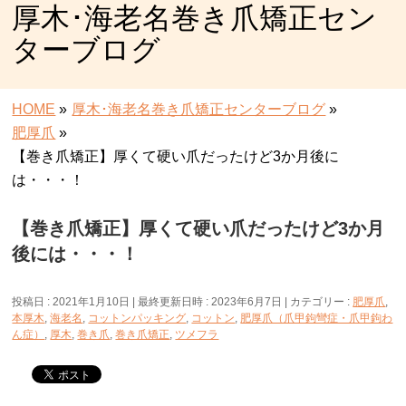
厚木･海老名巻き爪矯正セン
ターブログ
HOME
»
厚木･海老名巻き爪矯正センターブログ
»
肥厚爪
»
【巻き爪矯正】厚くて硬い爪だったけど3か月後に
は・・・！
【巻き爪矯正】厚くて硬い爪だったけど3か月
後には・・・！
投稿日 : 2021年1月10日
最終更新日時 : 2023年6月7日
カテゴリー :
肥厚爪
,
本厚木
,
海老名
,
コットンパッキング
,
コットン
,
肥厚爪（爪甲鉤彎症・爪甲鉤わ
ん症）
,
厚木
,
巻き爪
,
巻き爪矯正
,
ツメフラ