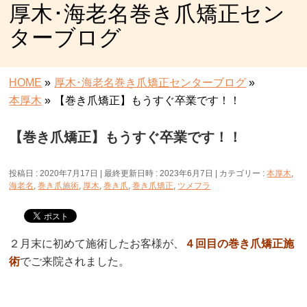
厚木･海老名巻き爪矯正セン
ターブログ
HOME
»
厚木･海老名巻き爪矯正センターブログ
»
本厚木
»
【巻き爪矯正】もうすぐ卒業です！！
【巻き爪矯正】もうすぐ卒業です！！
投稿日 : 2020年7月17日
最終更新日時 : 2023年6月7日
カテゴリー :
本厚木
,
海老名
,
巻き爪施術
,
厚木
,
巻き爪
,
巻き爪矯正
,
ツメフラ
２月末に初めて施術したお客様が、
４回目の巻き爪矯正施
術
でご来院されました。