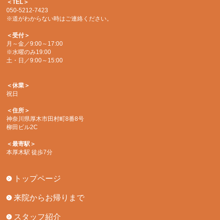
＜TEL＞
050-5212-7423
※道がわからない時はご連絡ください。
＜受付＞
月～金／9:00～17:00
※水曜のみ19:00
土・日／9:00～15:00
＜休業＞
祝日
＜住所＞
神奈川県厚木市田村町8番8号
柳田ビル2C
＜最寄駅＞
本厚木駅 徒歩7分
トップページ
来院からお帰りまで
スタッフ紹介