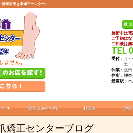
･海老名巻き爪矯正センター。
無
施術中は電
ご予約はな
ご相談は無
TEL 
受付
：月～金
土・日／9
休業
：祝日
住所
：神奈
最寄駅
：本
いて▼
矯正方法と特徴
料金表
地図
き爪矯正センターブログ