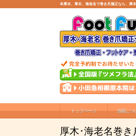
本厚木、厚木、海老名で巻き爪矯正なら、厚木
トップページ
当院につ
厚木･海老名巻