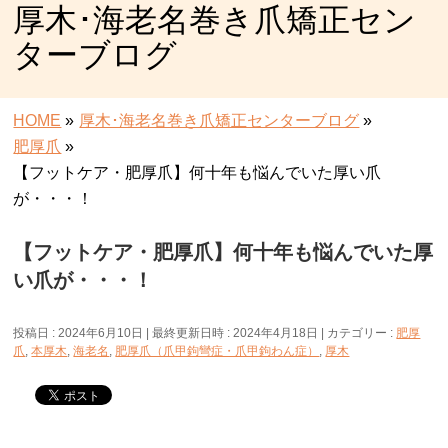
厚木･海老名巻き爪矯正セン
ターブログ
HOME
»
厚木･海老名巻き爪矯正センターブログ
»
肥厚爪
»
【フットケア・肥厚爪】何十年も悩んでいた厚い爪
が・・・！
【フットケア・肥厚爪】何十年も悩んでいた厚
い爪が・・・！
投稿日 : 2024年6月10日
最終更新日時 : 2024年4月18日
カテゴリー :
肥厚
爪
,
本厚木
,
海老名
,
肥厚爪（爪甲鉤彎症・爪甲鉤わん症）
,
厚木