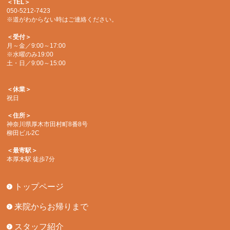
＜TEL＞
050-5212-7423
※道がわからない時はご連絡ください。
＜受付＞
月～金／9:00～17:00
※水曜のみ19:00
土・日／9:00～15:00
＜休業＞
祝日
＜住所＞
神奈川県厚木市田村町8番8号
柳田ビル2C
＜最寄駅＞
本厚木駅 徒歩7分
トップページ
来院からお帰りまで
スタッフ紹介