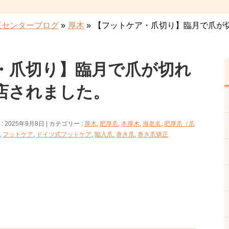
正センターブログ
»
厚木
»
【フットケア・爪切り】臨月で爪が
・爪切り】臨月で爪が切れ
店されました。
 2025年9月8日
カテゴリー :
厚木
,
肥厚爪
,
本厚木
,
海老名
,
肥厚爪（爪
,
フットケア
,
ドイツ式フットケア
,
陥入爪
,
巻き爪
,
巻き爪矯正