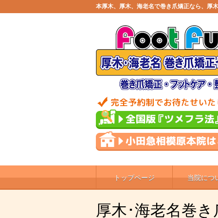
本厚木、厚木、海老名で巻き爪矯正なら、厚木
トップページ
当院につ
厚木･海老名巻