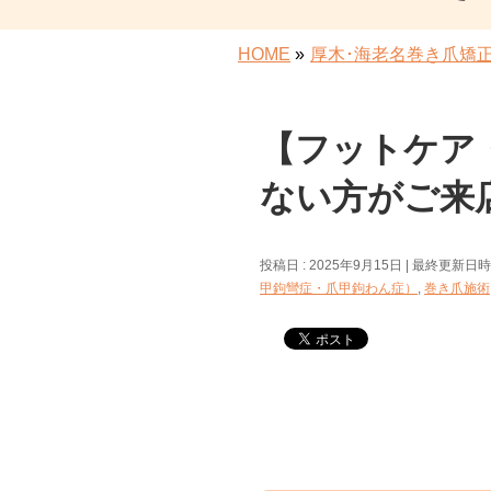
HOME
»
厚木･海老名巻き爪矯
【フットケア
ない方がご来
投稿日 : 2025年9月15日
最終更新日時 :
甲鉤彎症・爪甲鉤わん症）
,
巻き爪施術