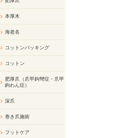
肥厚爪
本厚木
海老名
コットンパッキング
コットン
肥厚爪（爪甲鉤彎症・爪甲
鉤わん症）
深爪
巻き爪施術
フットケア