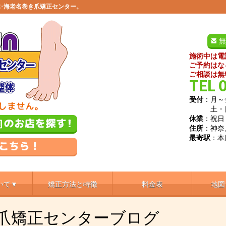
･海老名巻き爪矯正センター。
無
施術中は電
ご予約はな
ご相談は無
TEL 
受付
：月～金
土・日／9
休業
：祝日
住所
：神奈
最寄駅
：本
いて▼
矯正方法と特徴
料金表
地図
き爪矯正センターブログ