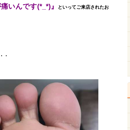
いんです(*_*)』
といってご来店されたお
・・