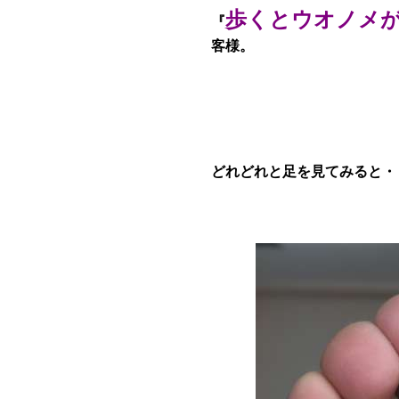
歩くとウオノメが痛
『
客様。
どれどれと足を見てみると・