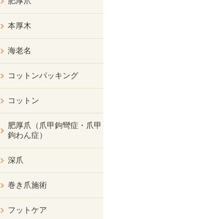
肥厚爪
本厚木
海老名
コットンパッキング
コットン
肥厚爪（爪甲鉤彎症・爪甲
鉤わん症）
深爪
巻き爪施術
フットケア