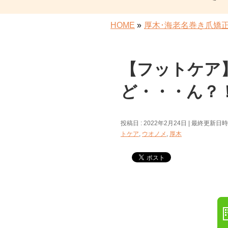
HOME
»
厚木･海老名巻き爪矯
【フットケア
ど・・・ん？
投稿日 : 2022年2月24日
最終更新日時 :
トケア
,
ウオノメ
,
厚木