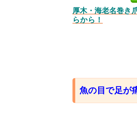
厚木・海老名巻き
らから！
魚の目で足が