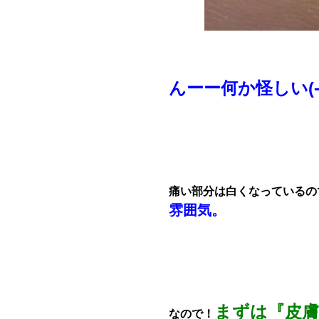
んーー何か怪しい(-_
痛い部分は白くなっているの
雰囲気。
まずは『皮
なので！