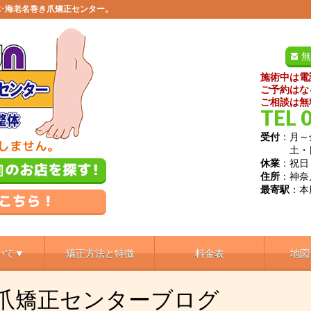
･海老名巻き爪矯正センター。
無
施術中は電
ご予約はな
ご相談は無
TEL 
受付
：月～金
土・日／9
休業
：祝日
住所
：神奈
最寄駅
：本
いて▼
矯正方法と特徴
料金表
地図
き爪矯正センターブログ