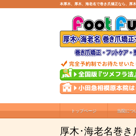
本厚木、厚木、海老名で巻き爪矯正なら、厚木
トップページ
当院につ
厚木･海老名巻