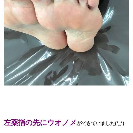
左薬指の先にウオノメ
ができていました(*_*)