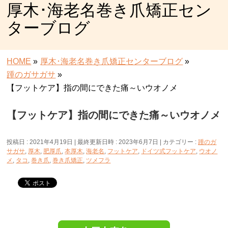
厚木･海老名巻き爪矯正セン
ターブログ
HOME
»
厚木･海老名巻き爪矯正センターブログ
»
踵のガサガサ
»
【フットケア】指の間にできた痛～いウオノメ
【フットケア】指の間にできた痛～いウオノメ
投稿日 : 2021年4月19日
最終更新日時 : 2023年6月7日
カテゴリー :
踵のガ
サガサ
,
厚木
,
肥厚爪
,
本厚木
,
海老名
,
フットケア
,
ドイツ式フットケア
,
ウオノ
メ
,
タコ
,
巻き爪
,
巻き爪矯正
,
ツメフラ