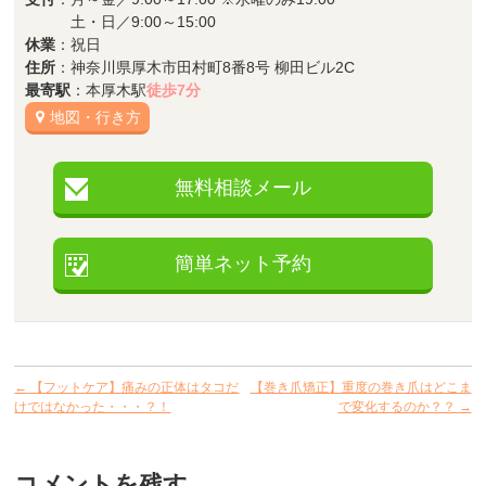
土・日／9:00～15:00
休業
：祝日
住所
：神奈川県厚木市田村町8番8号 柳田ビル2C
最寄駅
：本厚木駅
徒歩7分
地図・行き方
無料相談メール
簡単ネット予約
←
【フットケア】痛みの正体はタコだ
【巻き爪矯正】重度の巻き爪はどこま
けではなかった・・・？！
で変化するのか？？
→
コメントを残す