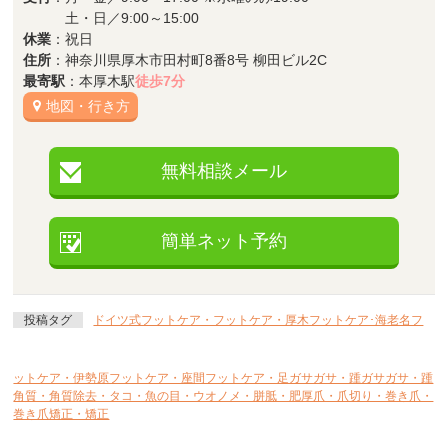
土・日／9:00～15:00
休業
：祝日
住所
：神奈川県厚木市田村町8番8号 柳田ビル2C
最寄駅
：本厚木駅
徒歩7分
地図・行き方
無料相談メール
簡単ネット予約
投稿タグ
ドイツ式フットケア・フットケア・厚木フットケア･海老名フ
ットケア・伊勢原フットケア・座間フットケア・足ガサガサ・踵ガサガサ・踵
角質・角質除去・タコ・魚の目・ウオノメ・胼胝・肥厚爪・爪切り・巻き爪・
巻き爪矯正・矯正