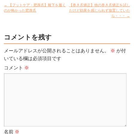
←
【フットケア・肥厚爪】靴下を履く
【巻き爪矯正】他の巻き爪矯正を試し
のが怖かった肥厚爪
たけど効果を感じられず放置していた
ら・・・
→
コメントを残す
メールアドレスが公開されることはありません。
※
が付
いている欄は必須項目です
コメント
※
名前
※