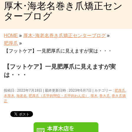
厚木･海老名巻き爪矯正セン
ターブログ
HOME
»
厚木･海老名巻き爪矯正センターブログ
»
肥厚爪
»
【フットケア】一見肥厚爪に見えますが実は・・・
【フットケア】一見肥厚爪に見えますが実
は・・・
投稿日 : 2022年7月18日
最終更新日時 : 2023年6月7日
カテゴリー :
肥厚爪
,
本厚木
,
海老名
,
肥厚爪（爪甲鉤彎症・爪甲鉤わん症）
,
厚木
,
巻き爪
,
巻き爪矯
正