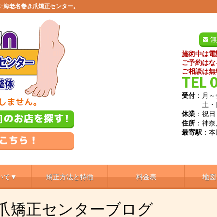
･海老名巻き爪矯正センター。
無
施術中は電
ご予約はな
ご相談は無
TEL 
受付
：月～金
土・日／9
休業
：祝日
住所
：神奈
最寄駅
：本
いて▼
矯正方法と特徴
料金表
地図
き爪矯正センターブログ