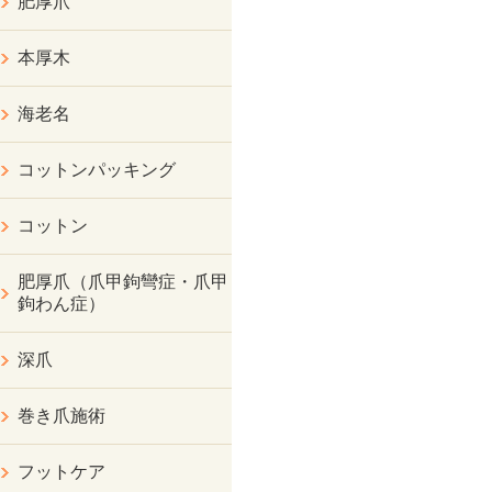
肥厚爪
本厚木
海老名
コットンパッキング
コットン
肥厚爪（爪甲鉤彎症・爪甲
鉤わん症）
深爪
巻き爪施術
フットケア