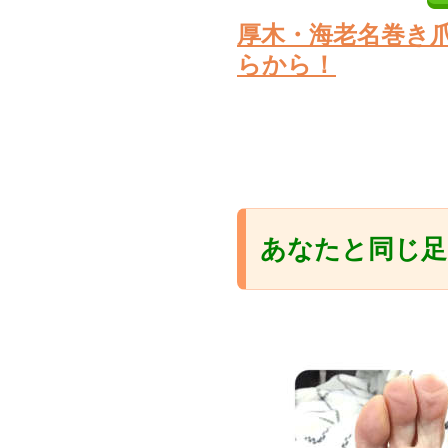
厚木・海老名巻き
らから！
あなたと同じ足