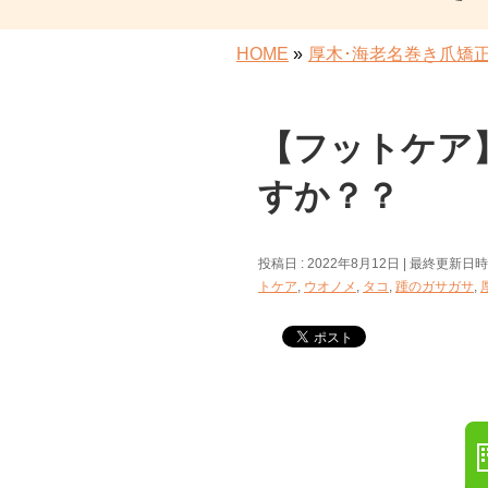
HOME
»
厚木･海老名巻き爪矯
【フットケア
すか？？
投稿日 : 2022年8月12日
最終更新日時 :
トケア
,
ウオノメ
,
タコ
,
踵のガサガサ
,