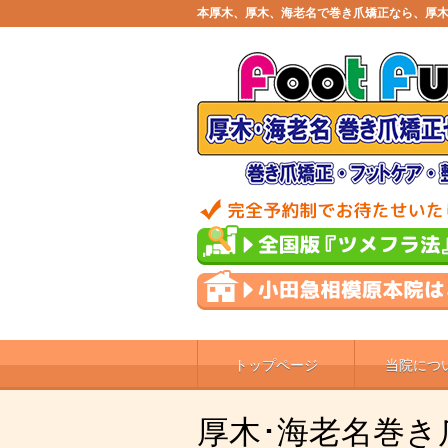
本厚木、厚木、海老名で巻き爪矯正なら、厚木
トップページ
当院につ
厚木･海老名巻