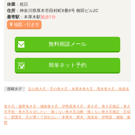
休業
：祝日
住所
：神奈川県厚木市田村町8番8号 柳田ビル2C
最寄駅
：本厚木駅
徒歩7分
地図・行き方
無料相談メール
簡単ネット予約
投稿タグ
足の巻き爪・手の巻き爪・本厚木巻き爪・厚木巻き爪・海老名
巻き爪・秦野巻き爪・湘南巻き爪・伊勢原巻き爪・巻き爪・巻き爪矯正・巻き
爪手術・巻き爪を治したい・痛くない巻き爪治療・痛くない巻き爪矯正・爪切
り・肥厚爪・爪が厚くて切れない・本厚木・厚木・海老名・伊勢原・湘南・秦
野