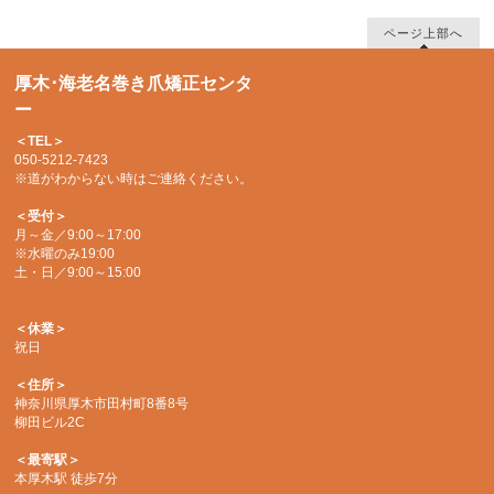
ページ上部へ
厚木･海老名巻き爪矯正センタ
ー
＜TEL＞
050-5212-7423
※道がわからない時はご連絡ください。
＜受付＞
月～金／9:00～17:00
※水曜のみ19:00
土・日／9:00～15:00
＜休業＞
祝日
＜住所＞
神奈川県厚木市田村町8番8号
柳田ビル2C
＜最寄駅＞
本厚木駅 徒歩7分