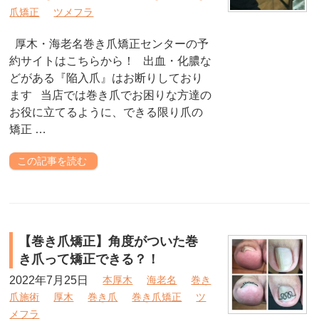
爪矯正
ツメフラ
厚木・海老名巻き爪矯正センターの予
約サイトはこちらから！ 出血・化膿な
どがある『陥入爪』はお断りしており
ます 当店では巻き爪でお困りな方達の
お役に立てるように、できる限り爪の
矯正 …
この記事を読む
【巻き爪矯正】角度がついた巻
き爪って矯正できる？！
2022年7月25日
本厚木
海老名
巻き
爪施術
厚木
巻き爪
巻き爪矯正
ツ
メフラ