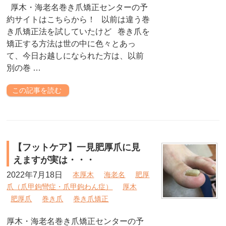
厚木・海老名巻き爪矯正センターの予
約サイトはこちらから！ 以前は違う巻
き爪矯正法を試していたけど 巻き爪を
矯正する方法は世の中に色々とあっ
て、今日お越しになられた方は、以前
別の巻 …
この記事を読む
【フットケア】一見肥厚爪に見
えますが実は・・・
2022年7月18日
本厚木
海老名
肥厚
爪（爪甲鉤彎症・爪甲鉤わん症）
厚木
肥厚爪
巻き爪
巻き爪矯正
厚木・海老名巻き爪矯正センターの予