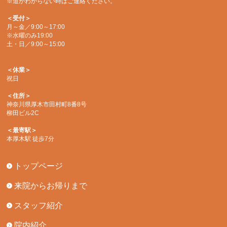
※道がわからない時はご連絡ください。
＜受付＞
月～金／9:00～17:00
※水曜のみ19:00
土・日／9:00～15:00
＜休業＞
祝日
＜住所＞
神奈川県厚木市田村町8番8号
柳田ビル2C
＜最寄駅＞
本厚木駅 徒歩7分
トップページ
来院からお帰りまで
スタッフ紹介
院内紹介