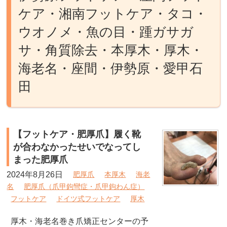
ケア・湘南フットケア・タコ・
ウオノメ・魚の目・踵ガサガ
サ・角質除去・本厚木・厚木・
海老名・座間・伊勢原・愛甲石
田
【フットケア・肥厚爪】履く靴
が合わなかったせいでなってし
まった肥厚爪
2024年8月26日
肥厚爪
本厚木
海老
名
肥厚爪（爪甲鉤彎症・爪甲鉤わん症）
フットケア
ドイツ式フットケア
厚木
厚木・海老名巻き爪矯正センターの予