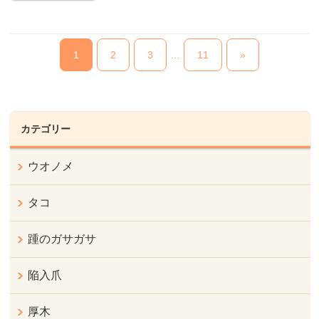
1
2
3
…
11
»
カテゴリー
ウオノメ
タコ
踵のガサガサ
陥入爪
厚木