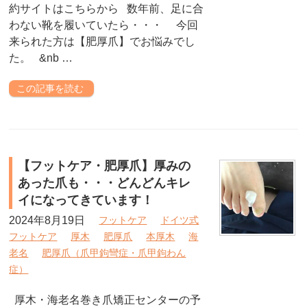
約サイトはこちらから 数年前、足に合
わない靴を履いていたら・・・ 今回
来られた方は【肥厚爪】でお悩みでし
た。 &nb …
この記事を読む
【フットケア・肥厚爪】厚みの
あった爪も・・・どんどんキレ
イになってきています！
2024年8月19日
フットケア
ドイツ式
フットケア
厚木
肥厚爪
本厚木
海
老名
肥厚爪（爪甲鉤彎症・爪甲鉤わん
症）
厚木・海老名巻き爪矯正センターの予