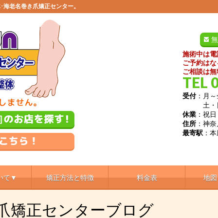
･海老名巻き爪矯正センター。
無
施術中は電
ご予約はな
ご相談は無
TEL 
受付
：月～金
土・日／9
休業
：祝日
住所
：神奈
最寄駅
：本
いて▼
矯正方法と特徴
料金表
地図
き爪矯正センターブログ