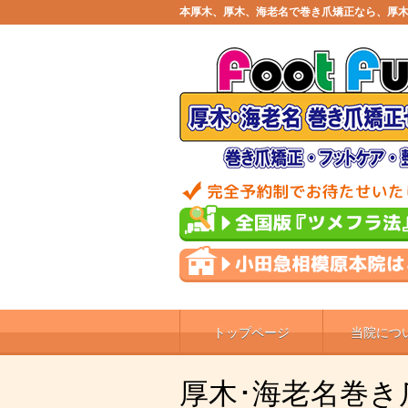
本厚木、厚木、海老名で巻き爪矯正なら、厚木
トップページ
当院につ
厚木･海老名巻