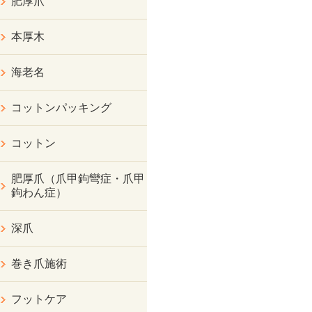
肥厚爪
本厚木
海老名
コットンパッキング
コットン
肥厚爪（爪甲鉤彎症・爪甲
鉤わん症）
深爪
巻き爪施術
フットケア