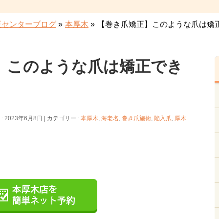
正センターブログ
»
本厚木
»
【巻き爪矯正】このような爪は矯
】このような爪は矯正でき
 2023年6月8日
カテゴリー :
本厚木
,
海老名
,
巻き爪施術
,
陥入爪
,
厚木