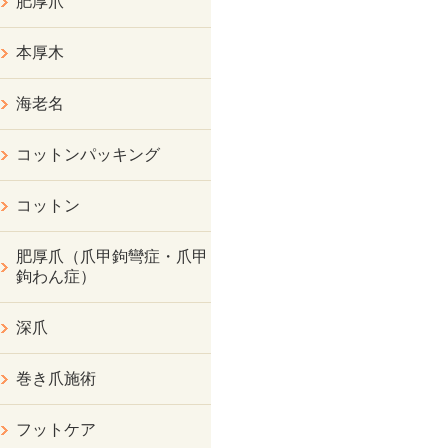
肥厚爪
本厚木
海老名
コットンパッキング
コットン
肥厚爪（爪甲鉤彎症・爪甲
鉤わん症）
深爪
巻き爪施術
フットケア