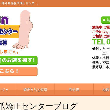
･海老名巻き爪矯正センター。
無
施術中は電
ご予約はな
ご相談は無
TEL 
受付
：月～金
土・日／9
休業
：祝日
住所
：神奈
最寄駅
：本
いて▼
矯正方法と特徴
料金表
地図
き爪矯正センターブログ