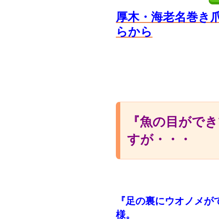
厚木・海老名巻き
らから
『魚の目ができ
すが・・・
『足の裏にウオノメが
様。