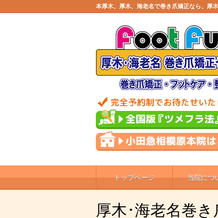
本厚木、厚木、海老名で巻き爪矯正なら、厚木
トップページ
当院につ
厚木･海老名巻